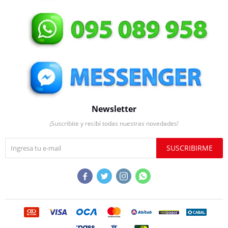
Newsletter
¡Suscribite y recibí todas nuestras novedades!
SUSCRIBIRME



