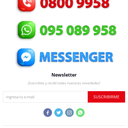
Newsletter
¡Suscribite y recibí todas nuestras novedades!
SUSCRIBIRME



