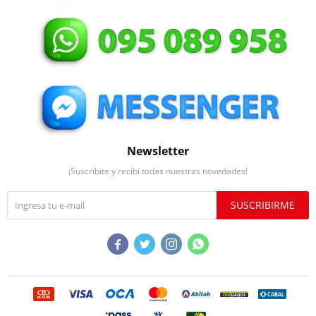
Newsletter
¡Suscribite y recibí todas nuestras novedades!
SUSCRIBIRME



