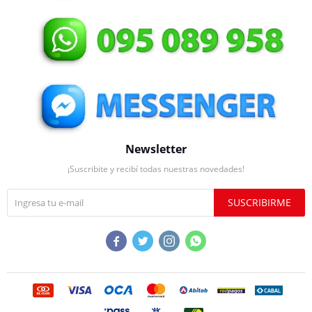
Newsletter
¡Suscribite y recibí todas nuestras novedades!
SUSCRIBIRME



