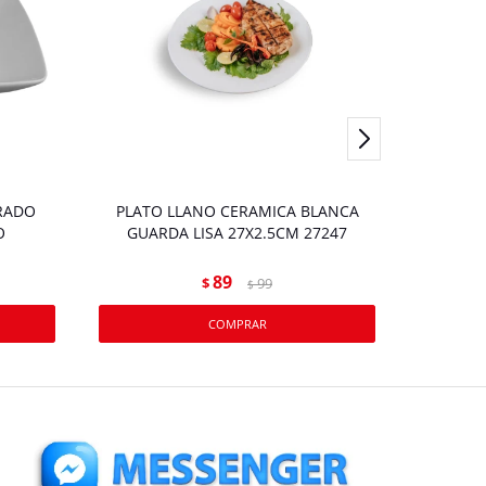
RADO
PLATO LLANO CERAMICA BLANCA
Pl
O
GUARDA LISA 27X2.5CM 27247
89
$
99
$