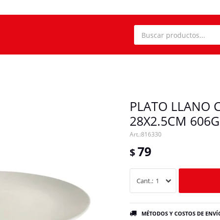
PLATO LLANO 
28X2.5CM 606G
816330
79
$
1
MÉTODOS Y COSTOS DE ENVÍ