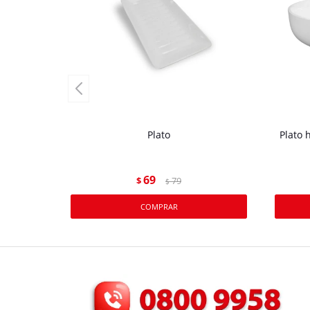
Plato
Plato 
69
$
79
$