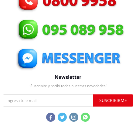
Newsletter
¡Suscribite y recibí todas nuestras novedades!
SUSCRIBIRME



