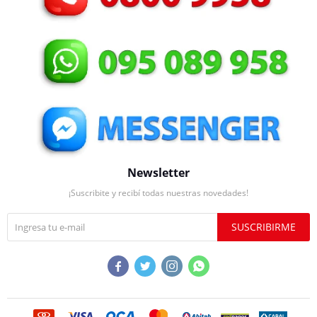
Newsletter
¡Suscribite y recibí todas nuestras novedades!
SUSCRIBIRME



