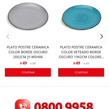
PLATO POSTRE CERAMICA
PLATO POSTRE CERAMICA
COLOR BORDE OSCURO
COLOR VETEADO BORDE
20X2CM JY-WSH06
OSCURO 19X2CM COLORES
SURTIDOS JY-WSH85
49
49
$
59
$
59
$
$