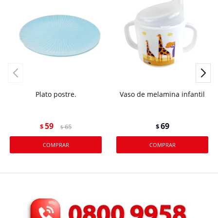
Plato postre.
Vaso de melamina infantil
59
69
$
65
$
$