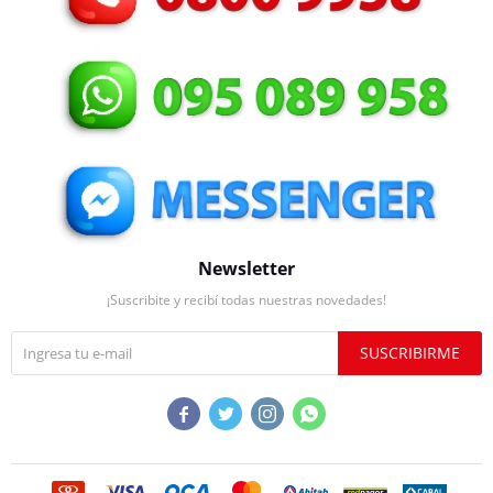
Newsletter
¡Suscribite y recibí todas nuestras novedades!
SUSCRIBIRME



