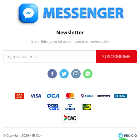
Newsletter
¡Suscribite y recibí todas nuestras novedades!
SUSCRIBIRME




© Copyright 2026 / El Clon