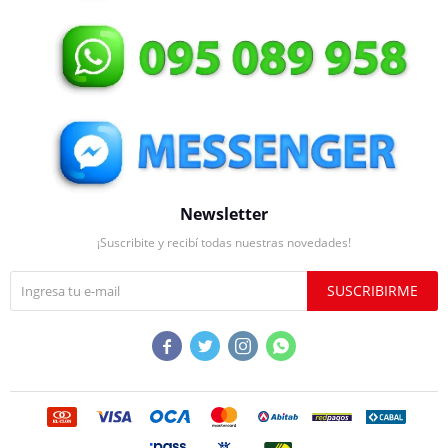
Newsletter
¡Suscribite y recibí todas nuestras novedades!
SUSCRIBIRME



