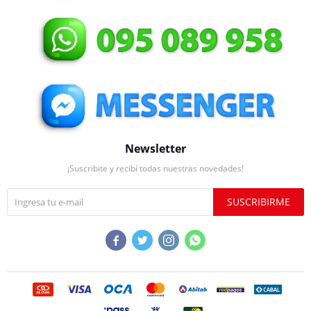
Newsletter
¡Suscribite y recibí todas nuestras novedades!
SUSCRIBIRME



