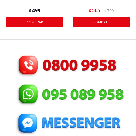
499
565
$
$
799
$