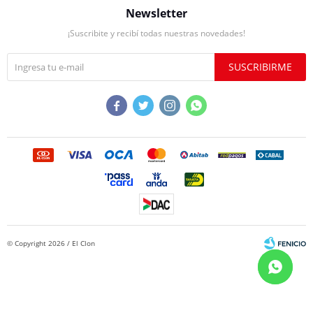
Newsletter
¡Suscribite y recibí todas nuestras novedades!
SUSCRIBIRME




© Copyright 2026 / El Clon