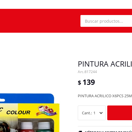
PINTURA ACRIL
817244
139
$
PINTURA ACRILICO X6PCS 25ML
1