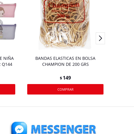
E NIÑA
BANDAS ELASTICAS EN BOLSA
MARCAD
2 Q144
CHAMPION DE 200 GRS
306
149
$