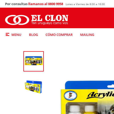
Por consultas
llamanos al 0800 9958
Lunes a Viernes de 8:00 a 18:00
MENU
BLOG
CÓMO COMPRAR
MAILING