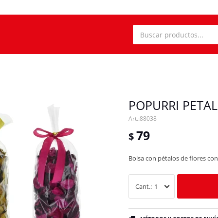
POPURRI PETA
88038
79
$
Bolsa con pétalos de flores co
1