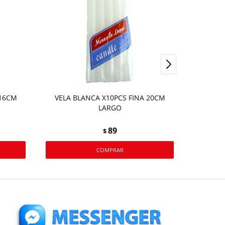
 16CM
VELA BLANCA X10PCS FINA 20CM
V
LARGO
89
$