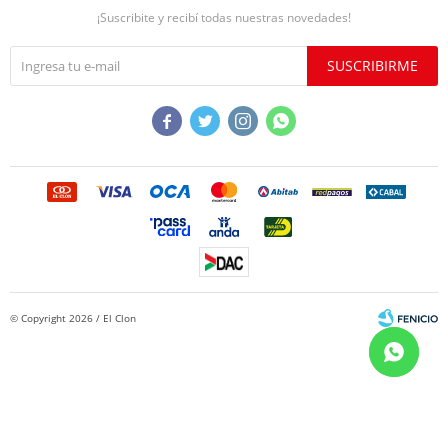
¡Suscribite y recibí todas nuestras novedades!
SUSCRIBIRME




© Copyright 2026 / El Clon