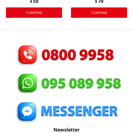
59
79
$
$
Newsletter