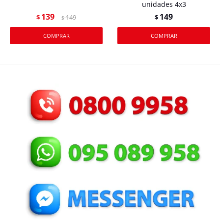
unidades 4x3
139
149
$
149
$
$