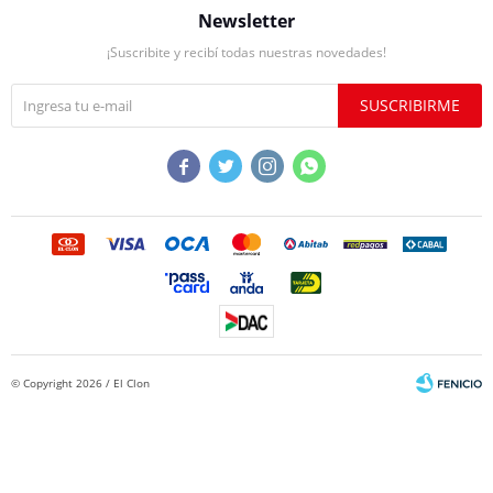
Newsletter
¡Suscribite y recibí todas nuestras novedades!
SUSCRIBIRME




© Copyright 2026 / El Clon