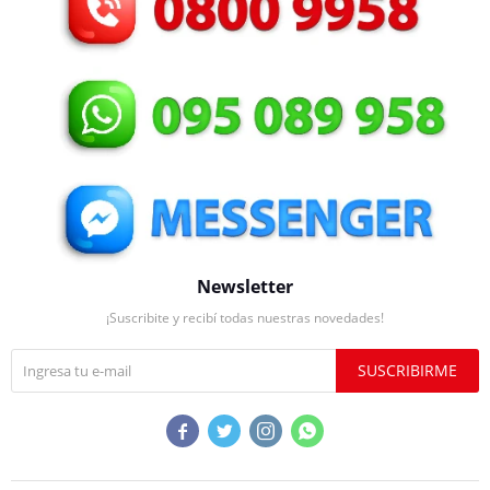
Newsletter
¡Suscribite y recibí todas nuestras novedades!
SUSCRIBIRME



