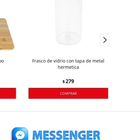
oo
Frasco de vidrio con tapa de metal
FRA
hermetica
279
$