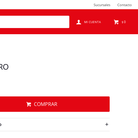
Sucursales
Contacto
0
$
RO
COMPRAR
O