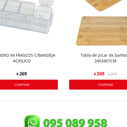
IERO X4 FRASCOS C/BANDEJA
Tabla de picar de bamb
ACRILICO
24X34X1CM
269
269
$
$
279
$