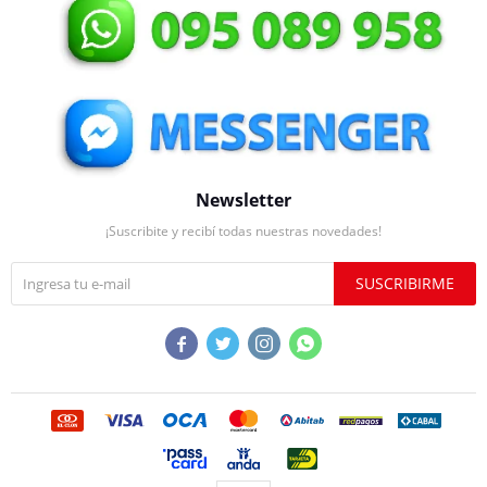
Newsletter
¡Suscribite y recibí todas nuestras novedades!
SUSCRIBIRME



