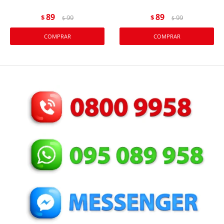
89
89
$
99
$
99
$
$