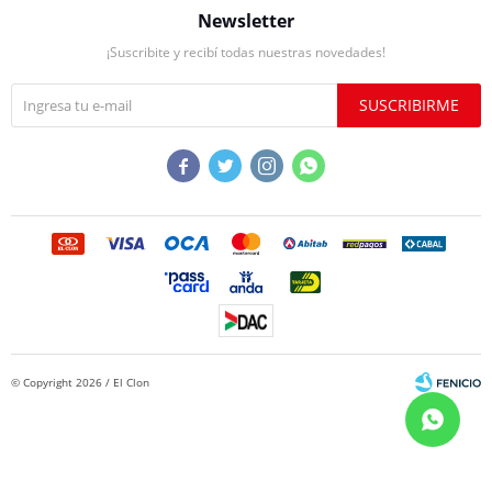
Newsletter
¡Suscribite y recibí todas nuestras novedades!
SUSCRIBIRME




© Copyright 2026 / El Clon