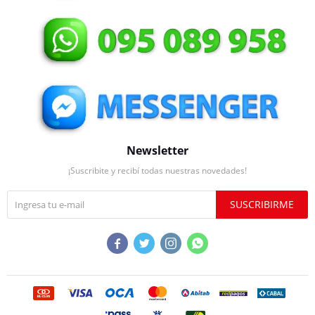
Newsletter
¡Suscribite y recibí todas nuestras novedades!
SUSCRIBIRME



