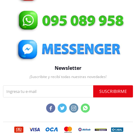
Newsletter
¡Suscribite y recibí todas nuestras novedades!
SUSCRIBIRME



