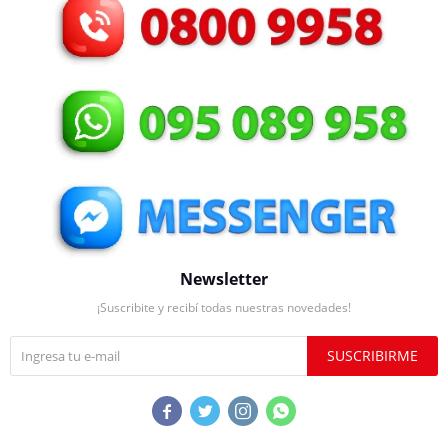
Newsletter
¡Suscribite y recibí todas nuestras novedades!
SUSCRIBIRME



