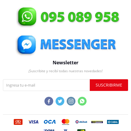
Newsletter
¡Suscribite y recibí todas nuestras novedades!
SUSCRIBIRME



