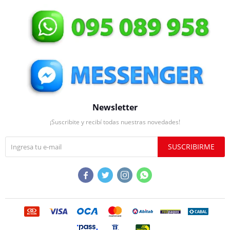
Newsletter
¡Suscribite y recibí todas nuestras novedades!
SUSCRIBIRME



