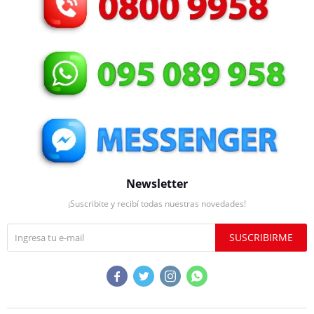
Newsletter
¡Suscribite y recibí todas nuestras novedades!
SUSCRIBIRME



