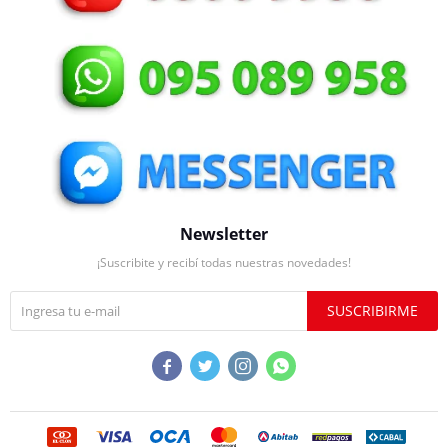
Newsletter
¡Suscribite y recibí todas nuestras novedades!
SUSCRIBIRME



