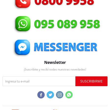
Newsletter
¡Suscribite y recibí todas nuestras novedades!
SUSCRIBIRME



