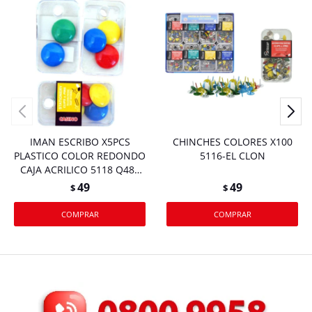
IMAN ESCRIBO X5PCS
CHINCHES COLORES X100
PLASTICO COLOR REDONDO
5116-EL CLON
CAJA ACRILICO 5118 Q480
M24
49
49
$
$