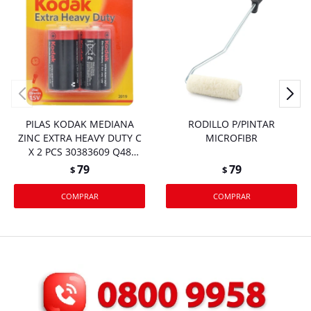
PILAS KODAK MEDIANA
RODILLO P/PINTAR
ZINC EXTRA HEAVY DUTY C
MICROFIBR
X 2 PCS 30383609 Q48
M.12BLISTER
79
79
$
$