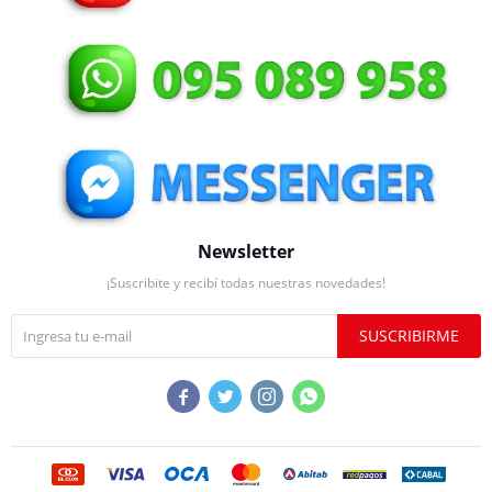
Newsletter
¡Suscribite y recibí todas nuestras novedades!
SUSCRIBIRME



