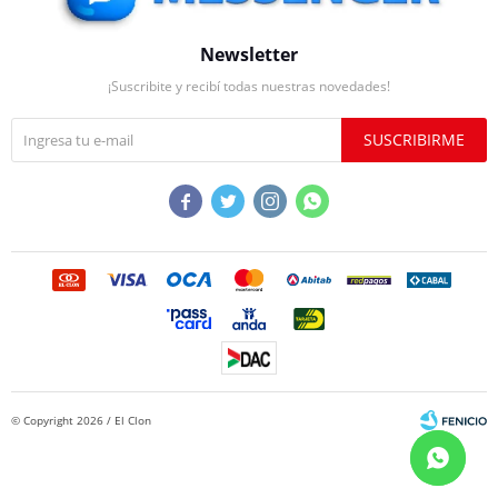
Newsletter
¡Suscribite y recibí todas nuestras novedades!
SUSCRIBIRME




© Copyright 2026 / El Clon