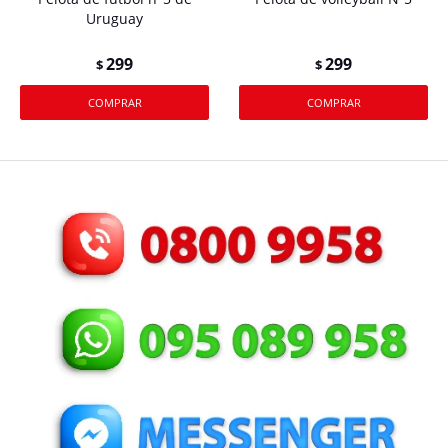
Uruguay
299
299
$
$