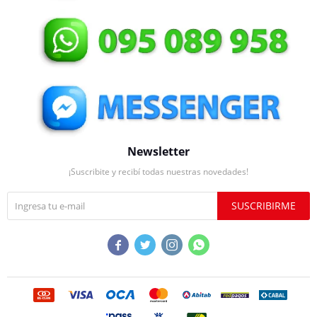
Newsletter
¡Suscribite y recibí todas nuestras novedades!
SUSCRIBIRME



