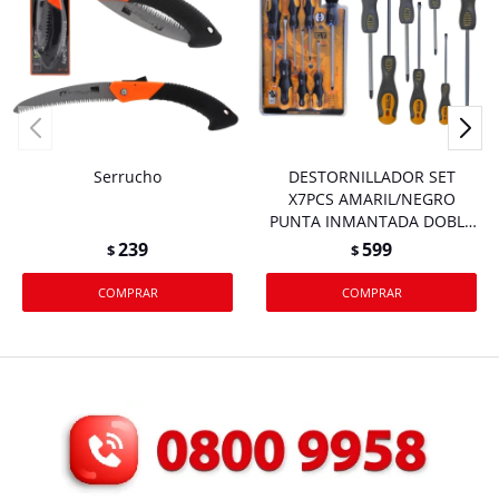
Serrucho
DESTORNILLADOR SET
X7PCS AMARIL/NEGRO
PUNTA INMANTADA DOBLE
BLISTER 13031 Q48M24
239
599
$
$