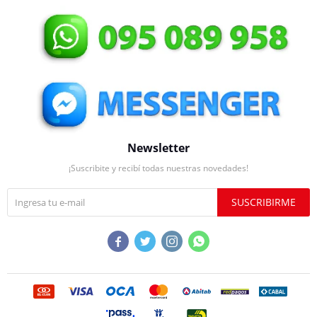
Newsletter
¡Suscribite y recibí todas nuestras novedades!
SUSCRIBIRME



