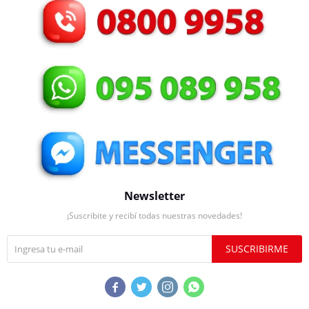
Newsletter
¡Suscribite y recibí todas nuestras novedades!
SUSCRIBIRME



