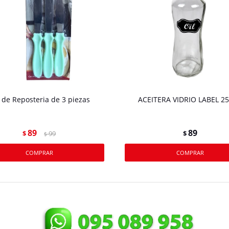
 de Reposteria de 3 piezas
ACEITERA VIDRIO LABEL 2
89
89
$
99
$
$