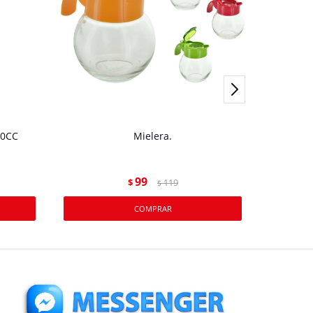
50CC
Mielera.
ACEI
99
$
119
$