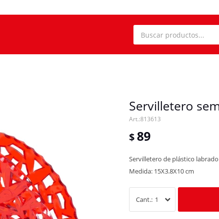
Servilletero sem
813613
89
$
Servilletero de plástico labrad
Medida: 15X3.8X10 cm
1