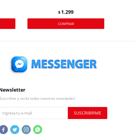
1.299
$
Newsletter
¡Suscribite y recibí todas nuestras novedades!
SUSCRIBIRME



