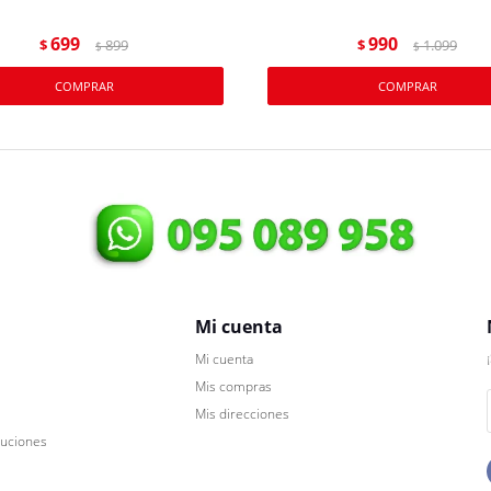
699
990
$
899
$
1.099
$
$
Mi cuenta
Mi cuenta
Mis compras
Mis direcciones
luciones