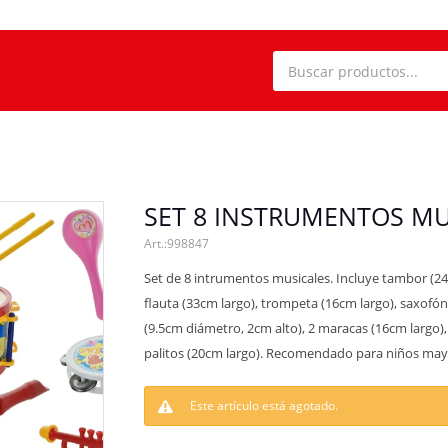
SET 8 INSTRUMENTOS MU
998847
Set de 8 intrumentos musicales. Incluye tambor (24
flauta (33cm largo), trompeta (16cm largo), saxofó
(9.5cm diámetro, 2cm alto), 2 maracas (16cm largo),
palitos (20cm largo). Recomendado para niños mayo
Este artículo está agotado.