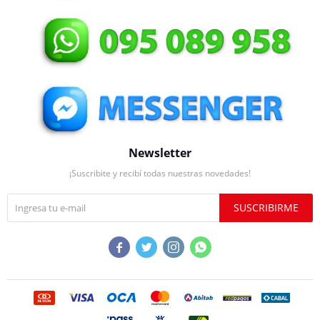
Newsletter
¡Suscribite y recibí todas nuestras novedades!
SUSCRIBIRME



