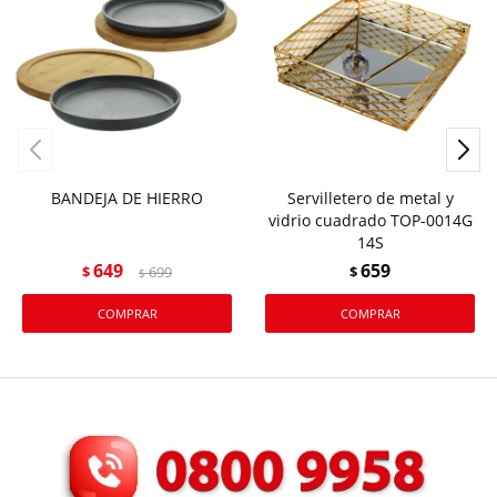
BANDEJA DE HIERRO
Servilletero de metal y
vidrio cuadrado TOP-0014G
14S
649
659
$
699
$
$