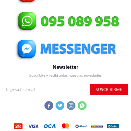
Newsletter
¡Suscribite y recibí todas nuestras novedades!
SUSCRIBIRME



