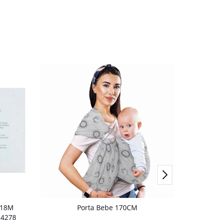
A18M
Porta Bebe 170CM
Mant
24278