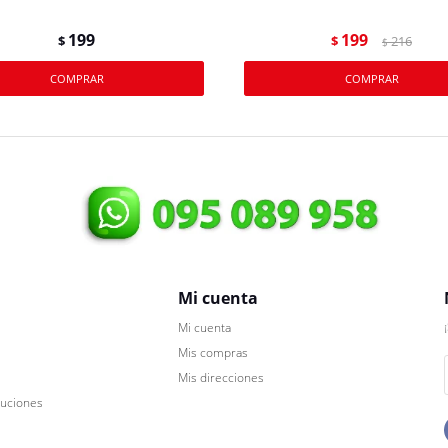
199
199
$
$
216
$
Mi cuenta
Mi cuenta
Mis compras
Mis direcciones
luciones