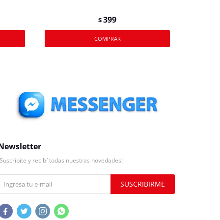
399
$
Newsletter
¡Suscribite y recibí todas nuestras novedades!
SUSCRIBIRME



