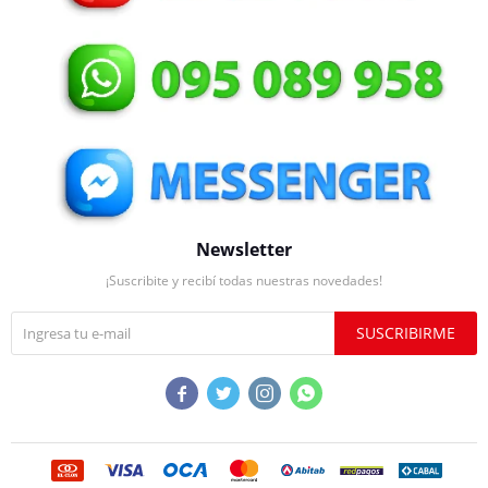
Newsletter
¡Suscribite y recibí todas nuestras novedades!
SUSCRIBIRME



