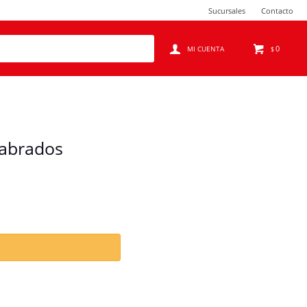
Sucursales
Contacto
0
$
labrados