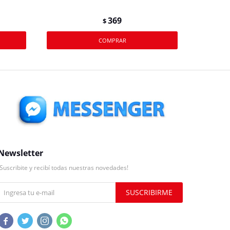
369
$
Newsletter
¡Suscribite y recibí todas nuestras novedades!
SUSCRIBIRME



