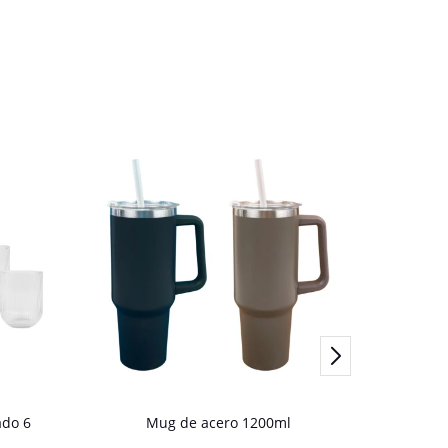
ado 6
Mug de acero 1200ml
6 copa