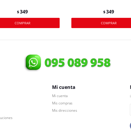
349
349
$
$
Mi cuenta
Mi cuenta
Mis compras
Mis direcciones
luciones