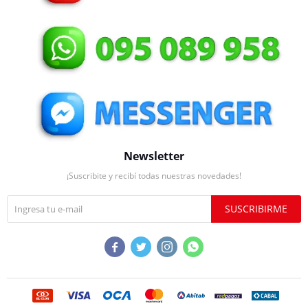
Newsletter
¡Suscribite y recibí todas nuestras novedades!
SUSCRIBIRME



