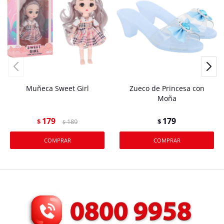
Muñeca Sweet Girl
Zueco de Princesa con
Moña
179
179
$
189
$
$