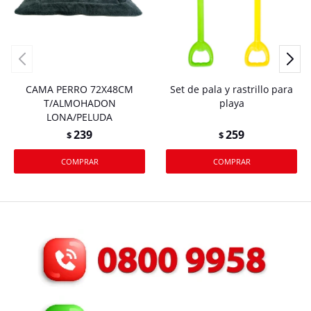
CAMA PERRO 72X48CM
Set de pala y rastrillo para
T/ALMOHADON
playa
LONA/PELUDA
239
259
$
$