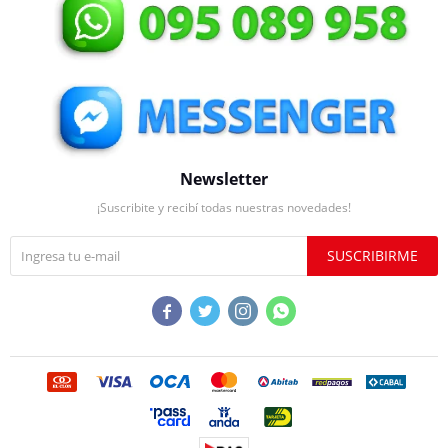
Newsletter
¡Suscribite y recibí todas nuestras novedades!
SUSCRIBIRME



