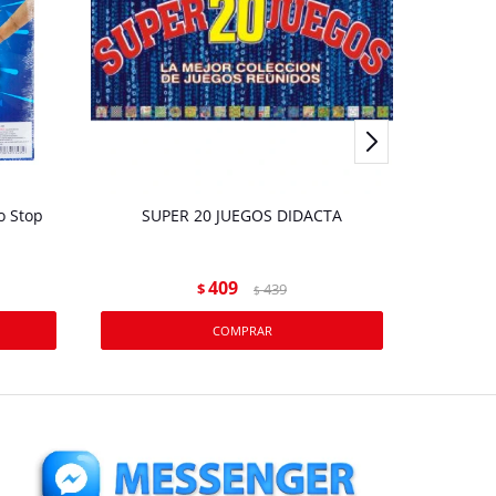
o Stop
SUPER 20 JUEGOS DIDACTA
JU
409
$
439
$