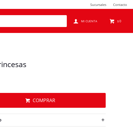
Sucursales
Contacto
0
$
rincesas
COMPRAR
O