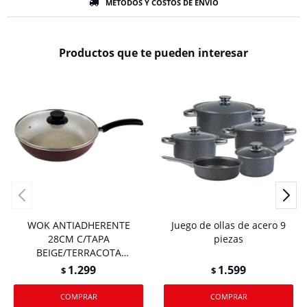
MÉTODOS Y COSTOS DE ENVÍO
Productos que te pueden interesar
WOK ANTIADHERENTE
Juego de ollas de acero 9
28CM C/TAPA
piezas
BEIGE/TERRACOTA
MARTINAZZO
1.299
1.599
$
$