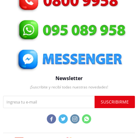
Newsletter
¡Suscribite y recibí todas nuestras novedades!
SUSCRIBIRME



