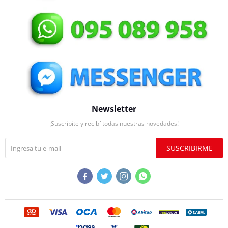
Newsletter
¡Suscribite y recibí todas nuestras novedades!
SUSCRIBIRME



