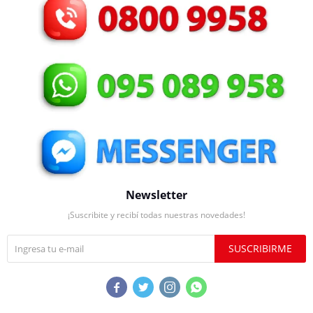
Newsletter
¡Suscribite y recibí todas nuestras novedades!
SUSCRIBIRME



