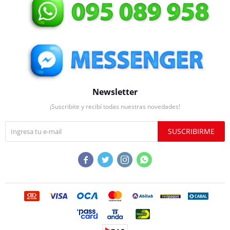
Newsletter
¡Suscribite y recibí todas nuestras novedades!
SUSCRIBIRME



