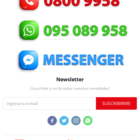
Newsletter
¡Suscribite y recibí todas nuestras novedades!
SUSCRIBIRME



