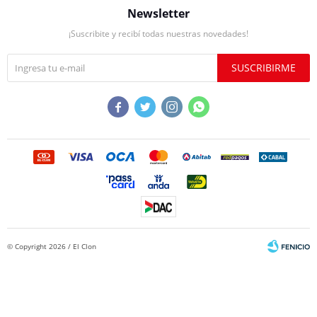
Newsletter
¡Suscribite y recibí todas nuestras novedades!
SUSCRIBIRME




© Copyright 2026 / El Clon