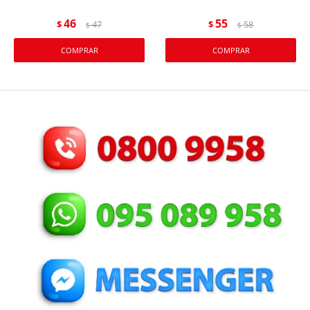
46
55
$
47
$
58
$
$